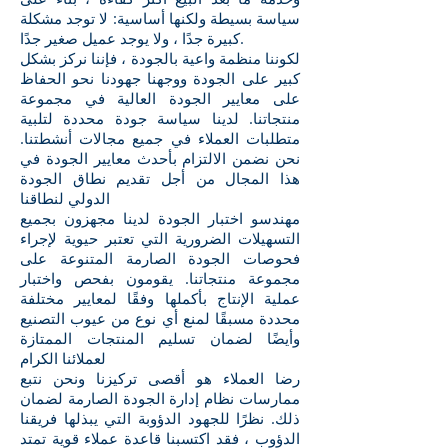
سياسة بسيطة ولكنها أساسية: لا توجد مشكلة
كبيرة جدًا ، ولا يوجد عميل صغير جدًا.
لكوننا منظمة واعية بالجودة ، فإننا نركز بشكل
كبير على الجودة ووجهنا جهودنا نحو الحفاظ
على معايير الجودة العالية في مجموعة
منتجاتنا. لدينا سياسة جودة محددة لتلبية
متطلبات العملاء في جميع مجالات أنشطتنا.
نحن نضمن الالتزام بأحدث معايير الجودة في
هذا المجال من أجل تقديم نطاق الجودة
الدولي لنطاقنا
مهندسو اختبار الجودة لدينا مجهزون بجميع
التسهيلات الضرورية التي تعتبر حيوية لإجراء
فحوصات الجودة الصارمة المتنوعة على
مجموعة منتجاتنا. يقومون بفحص واختبار
عملية الإنتاج بأكملها وفقًا لمعايير مختلفة
محددة مسبقًا لمنع أي نوع من عيوب التصنيع
وأيضًا لضمان تسليم المنتجات الممتازة
لعملائنا الكرام
رضا العملاء هو أقصى تركيزنا ونحن نتبع
ممارسات نظام إدارة الجودة الصارمة لضمان
ذلك. نظرًا للجهود الدؤوبة التي يبذلها فريقنا
الدؤوب ، فقد اكتسبنا قاعدة عملاء قوية تمتد